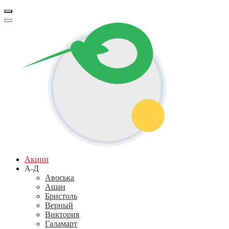
Акции
А-Д
Авоська
Ашан
Бристоль
Верный
Виктория
Галамарт