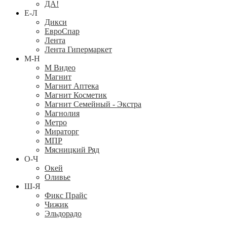
ДА!
Е-Л
Дикси
ЕвроСпар
Лента
Лента Гипермаркет
М-Н
М Видео
Магнит
Магнит Аптека
Магнит Косметик
Магнит Семейный - Экстра
Магнолия
Метро
Мираторг
МПР
Мясницкий Ряд
О-Ч
Окей
Оливье
Ш-Я
Фикс Прайс
Чижик
Эльдорадо