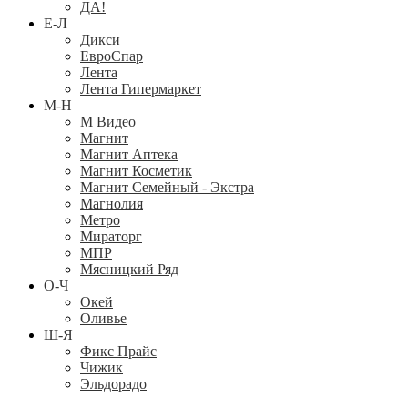
ДА!
Е-Л
Дикси
ЕвроСпар
Лента
Лента Гипермаркет
М-Н
М Видео
Магнит
Магнит Аптека
Магнит Косметик
Магнит Семейный - Экстра
Магнолия
Метро
Мираторг
МПР
Мясницкий Ряд
О-Ч
Окей
Оливье
Ш-Я
Фикс Прайс
Чижик
Эльдорадо