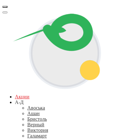
Акции
А-Д
Авоська
Ашан
Бристоль
Верный
Виктория
Галамарт