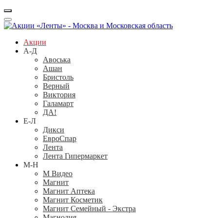
Акции
А-Д
Авоська
Ашан
Бристоль
Верный
Виктория
Галамарт
ДА!
Е-Л
Дикси
ЕвроСпар
Лента
Лента Гипермаркет
М-Н
М Видео
Магнит
Магнит Аптека
Магнит Косметик
Магнит Семейный - Экстра
Магнолия